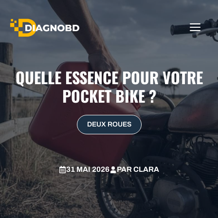
Aller
au
ME
contenu
QUELLE ESSENCE POUR VOTRE
POCKET BIKE ?
DEUX ROUES
31 MAI 2026
PAR
CLARA