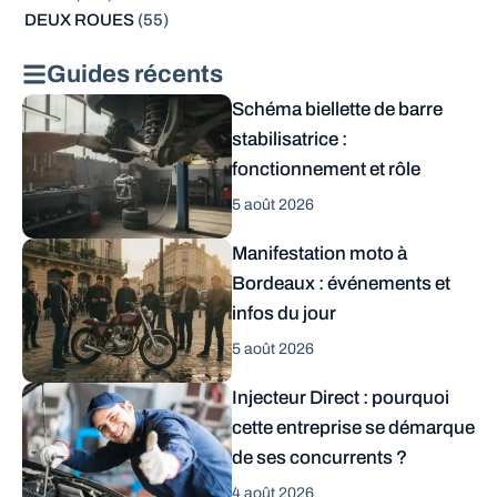
DEUX ROUES
(55)
Guides récents
Schéma biellette de barre
stabilisatrice :
fonctionnement et rôle
5 août 2026
Manifestation moto à
Bordeaux : événements et
infos du jour
5 août 2026
Injecteur Direct : pourquoi
cette entreprise se démarque
de ses concurrents ?
4 août 2026