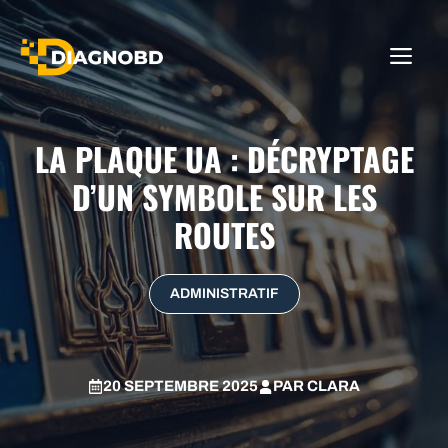
Aller
au
ME
contenu
LA PLAQUE UA : DÉCRYPTAGE
D’UN SYMBOLE SUR LES
ROUTES
ADMINISTRATIF
20 SEPTEMBRE 2025
PAR
CLARA