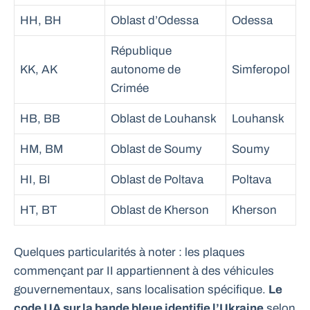
HH, BH
Oblast d’Odessa
Odessa
République
KK, AK
autonome de
Simferopol
Crimée
HB, BB
Oblast de Louhansk
Louhansk
HM, BM
Oblast de Soumy
Soumy
HI, BI
Oblast de Poltava
Poltava
HT, BT
Oblast de Kherson
Kherson
Quelques particularités à noter : les plaques
commençant par II appartiennent à des véhicules
gouvernementaux, sans localisation spécifique.
Le
code UA sur la bande bleue identifie l’Ukraine
selon