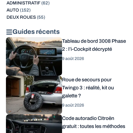
ADMINISTRATIF
(62)
AUTO
(152)
DEUX ROUES
(55)
Guides récents
Tableau de bord 3008 Phase
2 : l’i-Cockpit décrypté
9 août 2026
Roue de secours pour
Twingo 3 : réalité, kit ou
galette ?
9 août 2026
Code autoradio Citroën
gratuit : toutes les méthodes