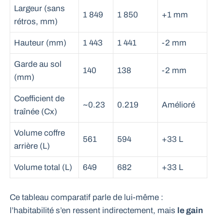
Largeur (sans
1 849
1 850
+1 mm
rétros, mm)
Hauteur (mm)
1 443
1 441
-2 mm
Garde au sol
140
138
-2 mm
(mm)
Coefficient de
~0.23
0.219
Amélioré
traînée (Cx)
Volume coffre
561
594
+33 L
arrière (L)
Volume total (L)
649
682
+33 L
Ce tableau comparatif parle de lui-même :
l’habitabilité s’en ressent indirectement, mais
le gain