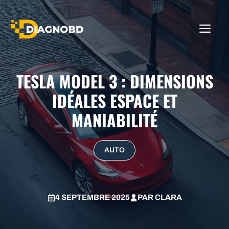
Aller
au
ME
contenu
TESLA MODEL 3 : DIMENSIONS
IDÉALES ESPACE ET
MANIABILITÉ
AUTO
4 SEPTEMBRE 2025
PAR
CLARA