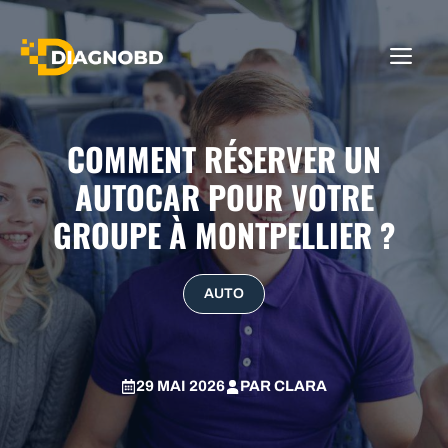
Aller
au
ME
contenu
COMMENT RÉSERVER UN
AUTOCAR POUR VOTRE
GROUPE À MONTPELLIER ?
AUTO
29 MAI 2026
PAR
CLARA